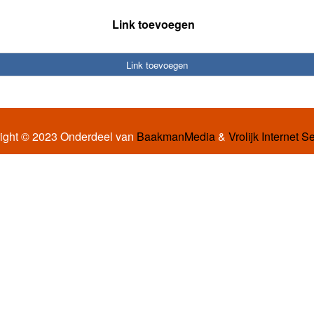
Link toevoegen
Link toevoegen
ight © 2023 Onderdeel van
BaakmanMedia
&
Vrolijk Internet S