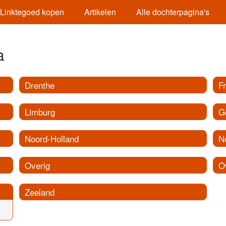
Linktegoed kopen
Artikelen
Alle dochterpagina's
a
Drenthe
Fr
Limburg
G
Noord-Holland
N
Overig
Ov
Zeeland