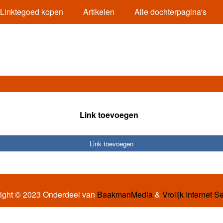
Linktegoed kopen
Artikelen
Alle dochterpagina's
Link toevoegen
Link toevoegen
ight © 2023 Onderdeel van
BaakmanMedia
&
Vrolijk Internet S