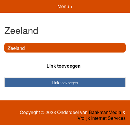
Menu +
Zeeland
Zeeland
Link toevoegen
Link toevoegen
Copyright © 2023 Onderdeel van
BaakmanMedia
&
Vrolijk Internet Services