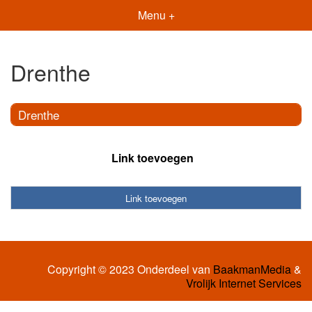
Menu +
Drenthe
Drenthe
Link toevoegen
Link toevoegen
Copyright © 2023 Onderdeel van
BaakmanMedia
&
Vrolijk Internet Services